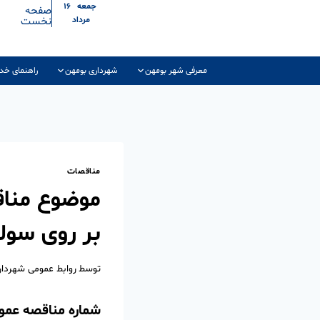
جمعه ۱۶
صفحه
نخست
مرداد
معرفی شهر بومهن
شهرداری بومهن
راهنمای خد
مناقصات
موضوع مناق
بر روی سول
توسط
روابط عمومی شهردا
شماره مناقصه عمومی: 108000038