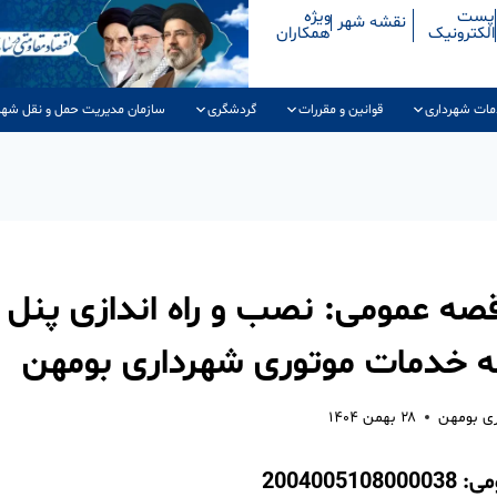
پست
ویژه
نقشه شهر
الکترونیک
همکاران
مات شهرداری
قوانین و مقررات
گردشگری
سازمان مدیریت حمل و نقل شهر
صه عمومی: نصب و راه اندازی پن
ه خدمات موتوری شهرداری بومهن
ری بومهن
۲۸ بهمن ۱۴۰۴
2004005