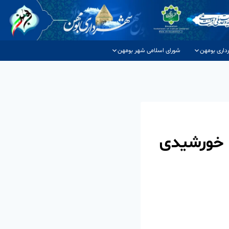
داری بومهن
شورای اسلامی شهر بومهن
ل خورشیدی