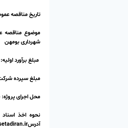
تاریخ مناقصه عمومی: 12/06
موضوع مناقصه عم
شهرداری بومهن­
مبلغ برآورد اولیه: تا سقف /000
مبلغ سپرده شرکت در مناقص
محل اجرای پروژه:
نحوه اخذ اسناد 
آدرس
etadiran.ir