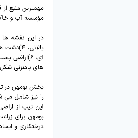
مهمترین منبع از 
مؤسسه آب و خاک (۱۳۷۰) تهیه شده
های بادبزنی شکل
بخش بومهن در تی
را نیز شامل می 
این تیپ از اراضی
بومهن برای زراع
درختکاری و ایجاد 