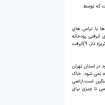
ت که توسط
اراضی شامل:۱)کوهستانها، ۲)تپه ها، ۳)فلات ها با تراس های
ی و دشت های آبرفتی رودخانه
ای، ۶)اراضی پست، ۷)دشت های سیلابی، ۸)واریزه های بادبزنی شکل سنگریزه دار، ۹)آبرفت
در استان تهران
ه نمی شود. خاک
سنگین است.اراضی
ی نا چیزی برای