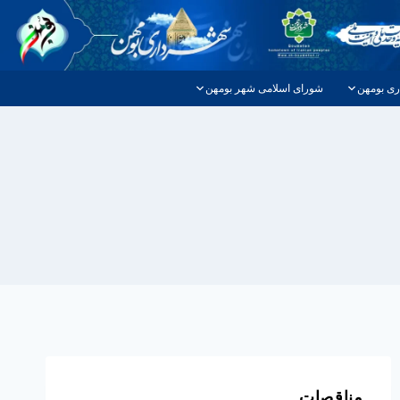
ری بومهن
شورای اسلامی شهر بومهن
مناقصات