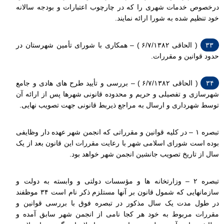
درخصوص خدمات شهری را که در چارچوب اعتبارات و بودجه سالانه
خود تنظیم شده به شورا ارائه نمایند.
۳۳
( الحاقی ۶/۷/۱۳۸۲ ) – همکاری با شورای تأمین شهرستان در
حدود قوانین و مقررات.
۳۴
( الحاقی ۶/۷/۱۳۸۲ ) – بررسی و تأیید طرح های هادی و جامع
شهرسازی و تفصیلی و حریم و محدوده قانونی شهرها پس از ارائه آن
توسط شهرداری و ارسال به مراجع ذیربط قانونی جهت تصویب نهایی.
تبصره ۱ – در کلیه قوانین و مقرراتی که انجمن شهر عهده دار وظایفی
بوده است شورای اسلامی شهر با رعایت مقررات این قانون بعد از یک
سال از تاریخ تصویب جانشین انجمن شهر خواهد بود.
تبصره ۲ – وزارتخانه ها و مؤسسات دولتی و وابسته به دولت و
سازمانهایی که شمول قانون بر آنها مستلزم ذکر نام است ۳۴ موظفند
در طول مدت یک سال مذکور در تبصره فوق با بررسی قوانین و
مقررات مربوط به خود هر کجا نامی از انجمن شهر سابق آمده و