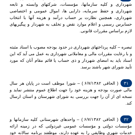
شهرداری و کلیه سازمانها، مؤسسات، شرکتهای وابسته و تابعه
شهرداری و حفظ سرمایه، دارایی ها، اموال عمومی و اختصاصی
شهرداری، همچنین نظارت بر حساب درآمد و هزینه آنها با انتخاب
حسابرس رسمی و اعلام موارد نقض و تخلف به شهردار و پیگیریهای
لازم براساس مقررات قانونی.
تبصره – کلیه پرداختهای شهرداری در حدود بودجه مصوب با اسناد مثبته
و با رعایت مقررات مالی و معاملاتی شهرداری به عمل می آید که این
اسناد باید به امضای شهردار و ذی حساب یا قائم مقام آنان که مورد
تأیید شورای شهر باشند برسد.
۳۱
( الحاقی ۶/۷/۱۳۸۲ ) – شورا موظف است در پایان هر سال
مالی صورت بودجه و هزینه خود را جهت اطلاع عموم منتشر نماید و
نسخه ای از آن را جهت بررسی به شورای شهرستان و استان ارسال
کند.
۳۲
( الحاقی ۶/۷/۱۳۸۲ ) – واحدهای شهرستانی کلیه سازمانها و
مؤسسات دولتی و مؤسسات عمومی غیردولتی که در زمینه ارائه
خدمات شهری وظایفی را به عهده دارند، موظفند برنامه سالانه خود