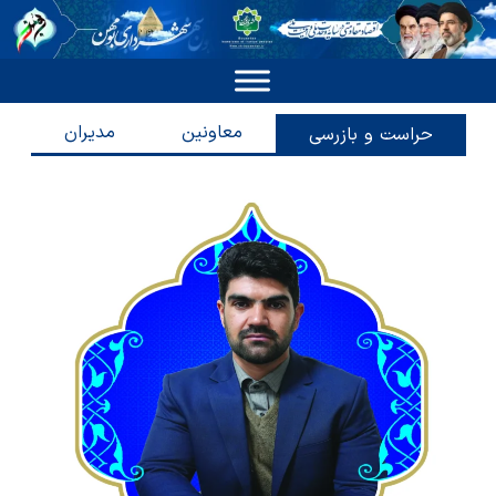
معاونین
مدیران
حراست و بازرسی