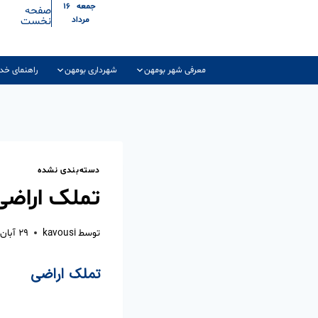
جمعه ۱۶
صفحه
نخست
مرداد
معرفی شهر بومهن
شهرداری بومهن
راهنمای خد
دسته‌بندی نشده
تملک اراضی
توسط
kavousi
۲۹ آبان ۱۴۰۳
تملک اراضی