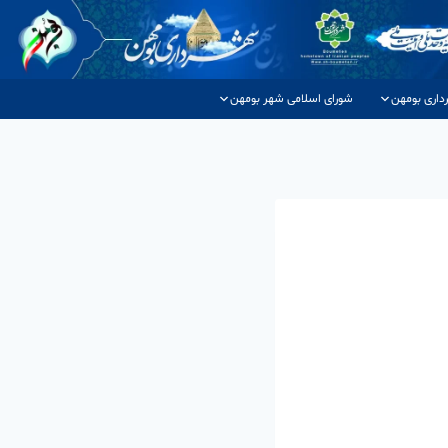
داری بومهن
شورای اسلامی شهر بومهن