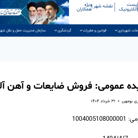
پست
ویژه
نقشه شهر
الکترونیک
همکاران
مات شهرداری
قوانین و مقررات
گردشگری
سازمان مدیریت حمل و نقل شهر
ده عمومی: فروش ضایعات و آهن آل
ری بومهن
۳۱ خرداد ۱۴۰۴
1004005