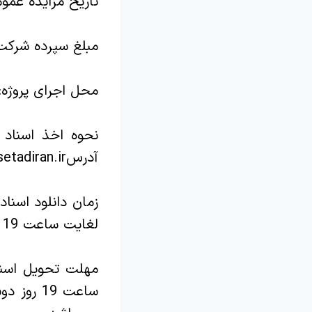
تاریخ مزایده عمومی: 4/7
مبلغ سپرده شرکت در مزای
محل اجرای پروژه:
نحوه اخذ اسناد 
آدرسwww.setadiran.ir مراجعه فرمائید.
لغایت ساعت 19 روز دوشنبه مورخ 1404/4/9 می باشد.
مهلت تحویل اسناد