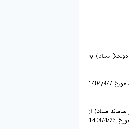
دولت( ستاد) به
زمان دانلود اسناد از سایت www.setadiran.ir از ساعت 8 صبح روز شنبه مورخ 1404/4/7
سامانه ستاد) از
ساعت 19 روز دوشنبه مورخ1404/4/9 لغایت ساعت 13:00 روز دوشنبه مورخ 1404/4/23