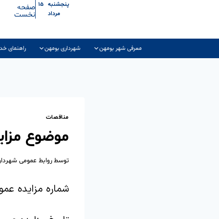
پنجشنبه ۱۵
صفحه
نخست
مرداد
معرفی شهر بومهن
شهرداری بومهن
راهنمای خد
مناقصات
موضوع مزای
توسط
روابط عمومی شهردا
شماره مزایده عمومی: 108000001