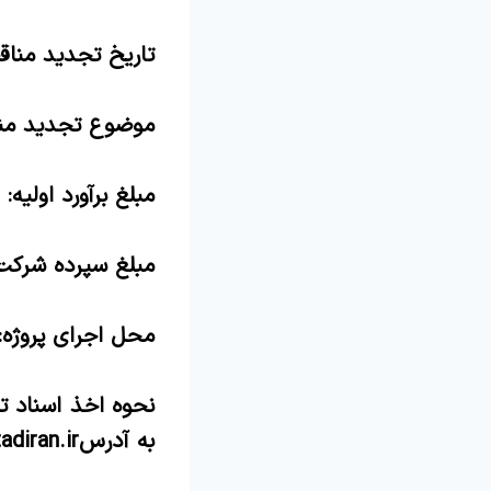
تاریخ تجدید مناقصه عم
موضوع تجدید من
مبلغ برآورد اولیه: 20/304/000/000 ریال
مبلغ سپرده شرکت در تجد
محل اجرای پروژه:
نحوه اخذ اسناد ت
به آدرس
diran.ir