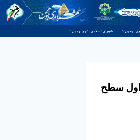
ری بومهن
شورای اسلامی شهر بومهن
اول سطح