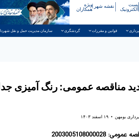
پست
ویژه
نقشه شهر
الکترونیک
همکاران
رداری
قوانین و مقررات
گردشگری
سازمان مدیریت حمل و نقل شهردا
ید مناقصه عمومی: رنگ آمیزی جد
داری بومهن
۱۹ اسفند ۱۴۰۳
قصه عمومی:
2003005108000028