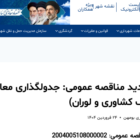
پست
ویژه
نقشه شهر
الکترونیک
همکاران
مات شهرداری
قوانین و مقررات
گردشگری
سازمان مدیریت حمل و نقل شهر
د مناقصه عمومی: جدولگذاری معا
کشاوری و لوران)
ری بومهن
۲۴ فروردین ۱۴۰۴
قصه عمومی:
2004005108000002