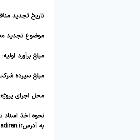
تاریخ تجدید مناقصه عم
موضوع تجدید من
مبلغ برآورد اولیه: 23/404/014/991 ریال
مبلغ سپرده شرکت در تجد
محل اجرای پروژه:
نحوه اخذ اسناد ت
به آدرس
diran.ir