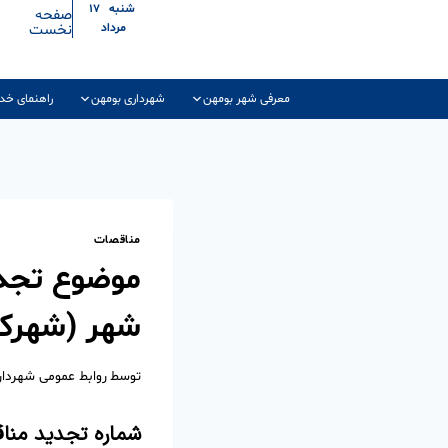
شنبه ۱۷
صفحه
نخست
مرداد
معرفی شهر بومهن
شهرداری بومهن
راهنمای خد
مناقصات
موضوع تجدی
شهر (شهرک 
توسط
روابط عمومی شهردا
شماره تجدید منا