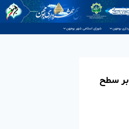
داری بومهن
شورای اسلامی شهر بومهن
بر سطح