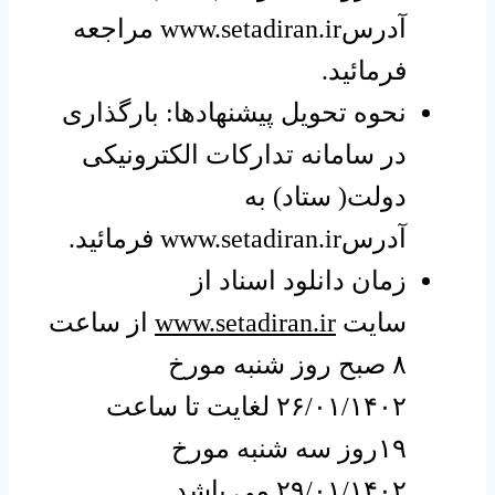
آدرس
www.setadiran.ir
مراجعه
فرمائید.
نحوه تحویل پیشنهادها: بارگذاری
در سامانه تدارکات الکترونیکی
دولت( ستاد) به
آدرس
www.setadiran.ir
فرمائید.
زمان دانلود اسناد از
سایت
www.setadiran.ir
از ساعت
۸ صبح روز شنبه مورخ
۲۶/۰۱/۱۴۰۲ لغایت تا ساعت
۱۹روز سه شنبه مورخ
۲۹/۰۱/۱۴۰۲ می باشد.