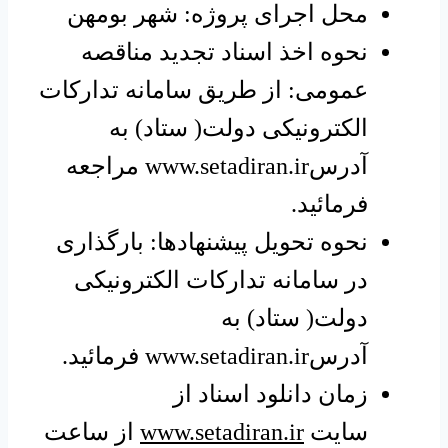
محل اجرای پروژه: شهر بومهن
نحوه اخذ اسناد تجدید مناقصه
عمومی: از طریق سامانه تدارکات
الکترونیکی دولت( ستاد) به
آدرس
www.setadiran.ir
مراجعه
فرمائید.
نحوه تحویل پیشنهادها: بارگذاری
در سامانه تدارکات الکترونیکی
دولت( ستاد) به
آدرس
www.setadiran.ir
فرمائید.
زمان دانلود اسناد از
سایت
www.setadiran.ir
از ساعت