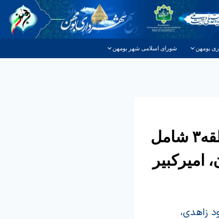
ری بومهن
شورای اسلامی شهر بومهن
اجرای اجرای عملیات لکه گیری و آسفالت منطقه۳ شامل
 امیرکبیر
یاه بند، مسعود زاهدی،