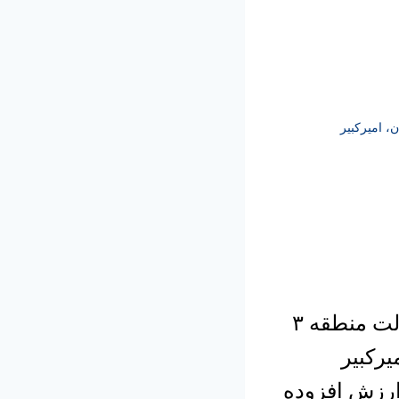
موضوع مناقصه عمومی:اجرای عملیات لکه گیری و آسفالت منطقه ۳
رکبیر