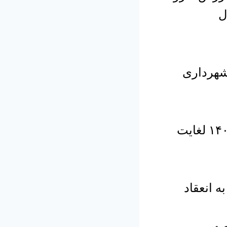
شهرداری
مهلت قبول پیشنهادات: از روز چهار شنبه مورخ ۱۴۰۰/۰۴/۲۳ لغایت
 انعقاد
صه