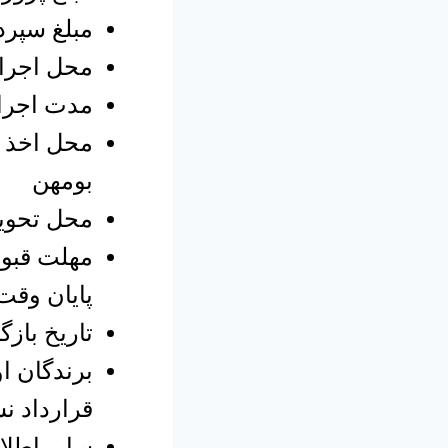
مبلغ سپرده ش
محل اجرای
مدت اجرای پ
محل اخذ ا
بومهن
محل تحویل
پایان وقت اد
تاریخ بازگشا
برندگان ا
قرارداد ن
سایر اطلا