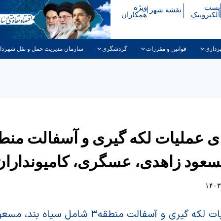
پست
ویژه
نقشه شهر
الکترونیک
همکاران
رداری
قوانین و مقررات
گردشگری
سازمان مدیریت حمل و نقل شهردا
مسعود زاهدی، عسگری، کامیونداران،
اجرای اجرای عملیات لکه گیری و آسفالت منطقه۳ شامل س