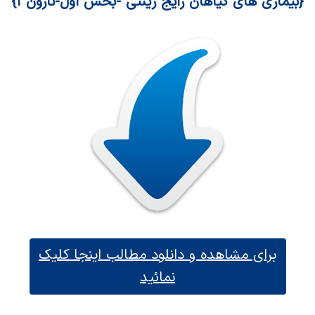
{بیماری های گیاهان رایج زینتی -بخش اول-نارون ۱}
برای مشاهده و دانلود مطالب اینجا کلیک
نمائید