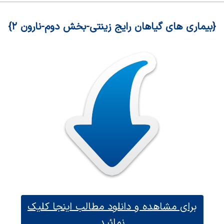
{بیماری های گیاهان رایج زینتی-بخش دوم-نارون ۲}
برای مشاهده و دانلود مطالب اینجا کلیک
نمائید