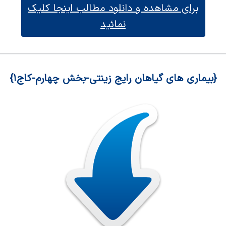
برای مشاهده و دانلود مطالب اینجا کلیک
نمائید
{بیماری های گیاهان رایج زینتی-بخش چهارم-کاج۱}