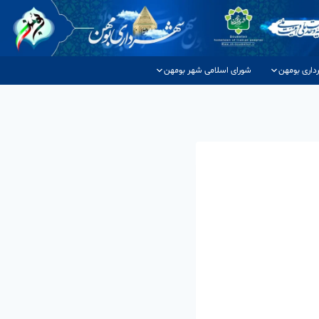
داری بومهن
شورای اسلامی شهر بومهن