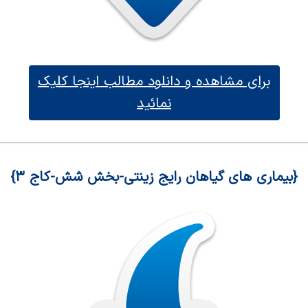
برای مشاهده و دانلود مطالب اینجا کلیک
نمائید
{بیماری های گیاهان رایج زینتی-بخش شش-کاج ۳}