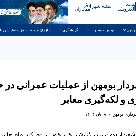
پست
ویژه
نقشه شهر
الکترونیک
همکاران
رداری
قوانین و مقررات
گردشگری
سازمان مدیریت حمل و نقل شهردا
ار بومهن از عملیات‌ عمرانی در ح
 و لکه‌گیری معابر
داری بومهن
۸ آبان ۱۴۰۴
، شهردار بومهن، در گزارش اخیر خود از عملکرد ماه های