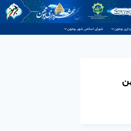
داری بومهن
شورای اسلامی شهر بومهن
هن