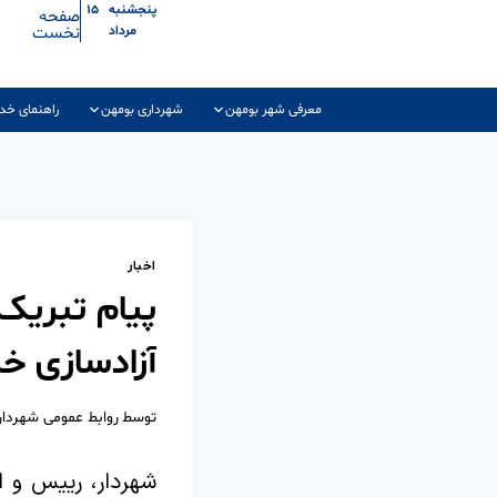
پنجشنبه ۱۵
صفحه
نخست
مرداد
معرفی شهر بومهن
شهرداری بومهن
راهنمای خد
اخبار
پیام تبریک
آزادسازی خ
توسط
روابط عمومی شهردا
شهردار، رییس و ا