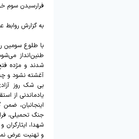
فرارسیدن سوم خردا
به گزارش روابط ع
با طلوع سومین رو
طنین‌انداز می‌شو
شدند و مژده فتح
آغشته نشود و چه ز
بی شک روز آزادی
یادماندنی از استق
اینجانبان، ضمن 
جنگ تحمیلی، فرار
شهدا، ایثارگران 
و تهنیت عرض نمود