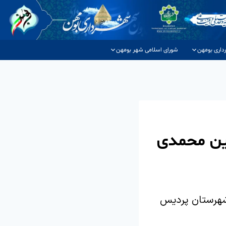
داری بومهن
شورای اسلامی شهر بومهن
ین محمدی
شهرستان پردیس