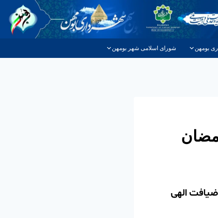
ری بومهن
شورای اسلامی شهر بومهن
رمضان
ضیافت الهی