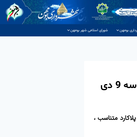
داری بومهن
شورای اسلامی شهر بومهن
 دی
صب بنر و پلاکارد متناسب ،