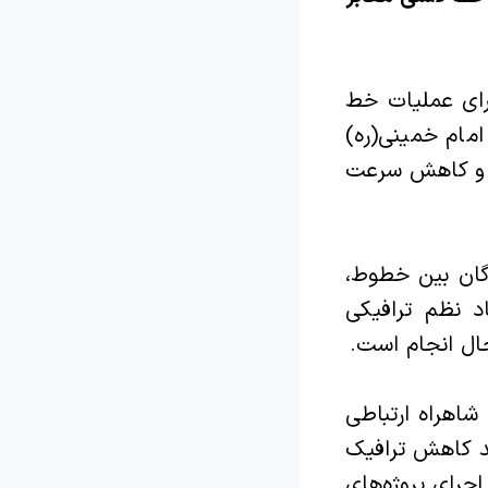
رای عملیات خط
امام خمینی(ره)
زی و کاهش سرعت
گان بین خطوط،
د نظم ترافیکی
ال انجام است.‌
شاهراه ارتباطی
هد کاهش ترافیک
جرای پروژه‌های