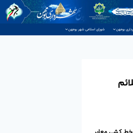
داری بومهن
شورای اسلامی شهر بومهن
ائم
 خط کشی معابر