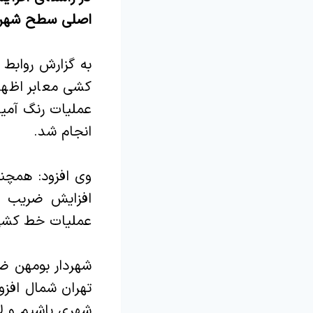
اصلی سطح شهر ب
به گزارش روابط
کشی معابر اظهار
عملیات رنگ آمیز
انجام شد.
وی افزود: همچن
افزایش ضریب ای
عملیات خط کشی و
شهردار بومهن ضم
تهران شمال افزو
شهری باشیم و لا