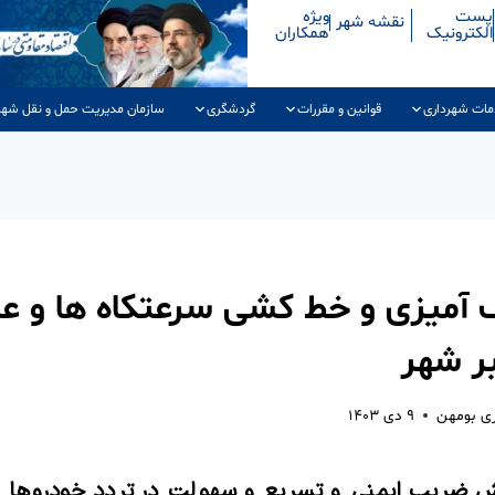
پست
ویژه
نقشه شهر
الکترونیک
همکاران
مات شهرداری
قوانین و مقررات
گردشگری
سازمان مدیریت حمل و نقل شهر
 آمیزی و خط کشی سرعتکاه ها و عل
ر شهر
ری بومهن
۹ دی ۱۴۰۳
یش ضریب ایمنی و تسریع و سهولت در تردد خودروها