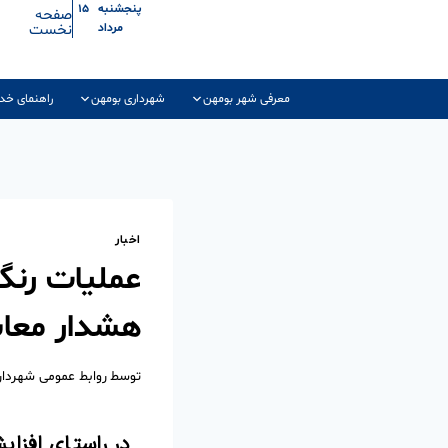
پنجشنبه ۱۵
صفحه
نخست
مرداد
معرفی شهر بومهن
شهرداری بومهن
راهنمای خد
اخبار
عملیات رنگ
هشدار معاب
توسط
روابط عمومی شهردا
در راستای افزا