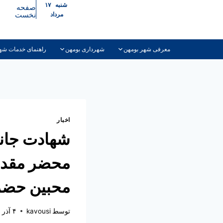
شنبه ۱۷
صفحه
نخست
مرداد
معرفی شهر بومهن
شهرداری بومهن
راهنمای خدمات شه
اخبار
شهادت جانس
محضر مقدس 
محبین حضر
توسط
kavousi
۴ آذر ۱۴۰۲