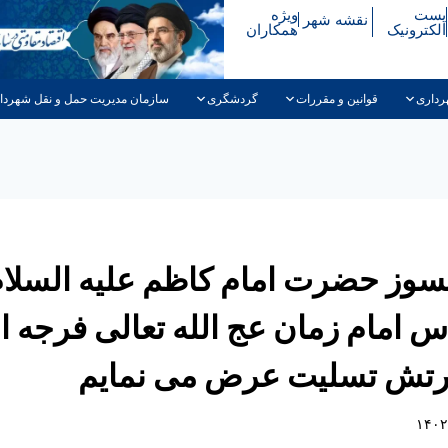
پست
ویژه
نقشه شهر
الکترونیک
همکاران
رداری
قوانین و مقررات
گردشگری
سازمان مدیریت حمل و نقل شهردا
وز حضرت امام کاظم علیه السلام 
امام زمان عج الله تعالی فرجه ا
تش تسلیت عرض می نمایم