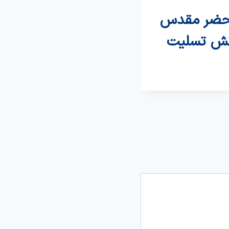
 محضر مقدس
رتش تسلیت