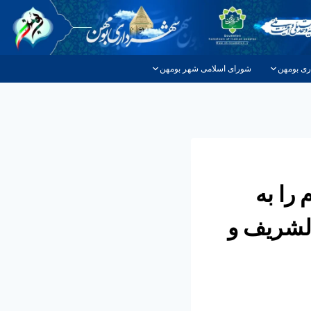
ری بومهن
شورای اسلامی شهر بومهن
را به
لشریف و