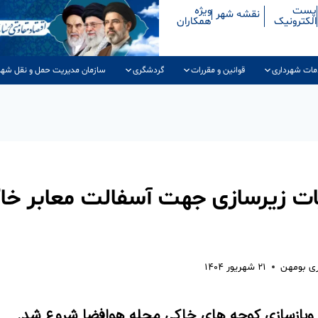
پست
ویژه
نقشه شهر
الکترونیک
همکاران
مات شهرداری
قوانین و مقررات
گردشگری
سازمان مدیریت حمل و نقل شهر
ت زیرسازی جهت آسفالت معابر خا
ری بومهن
۲۱ شهریور ۱۴۰۴
 وبازسازی کوچه های خاکی محله هوافضا شروع شد.