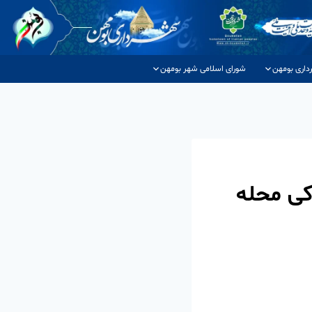
داری بومهن
شورای اسلامی شهر بومهن
کی محله