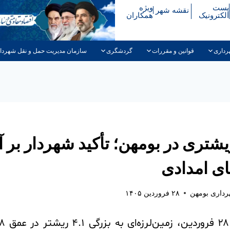
پست
ویژه
نقشه شهر
الکترونیک
همکاران
رداری
قوانین و مقررات
گردشگری
سازمان مدیریت حمل و نقل شهردا
زله ۴.۱ ریشتری در بومهن؛ تأکید شهردار بر
ای امدادی
داری بومهن
۲۸ فروردین ۱۴۰۵