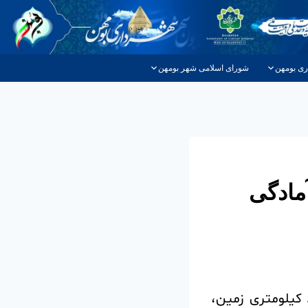
ری بومهن
شورای اسلامی شهر بومهن
 آمادگی
عصر امروز جمعه ۲۸ فروردین، زمین‌لرزه‌ای به بزرگی ۴.۱ ریشتر در عمق ۸ کیلومتری زمین،