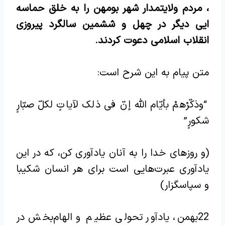
، مردم ولایتمدار شهر بومهن را به خلق حماسه
ایی دیگر در چهل و ششمین سالگرد پیروزی
انقلاب اسلامی دعوت کردند.
متن پیام به این شرح است:
“وذکّرْهمْ بأیّام اللّه إنّ فی ذلک لآیاتٍ لکلّ صبّارٍ
شکورٍ”
(و روزهای خدا را به آنان یادآوری کن، که در این
یادآوری عبرت‌هایی است برای هر انسان شکیبا
و سپاسگزار)
22بهمن، یادآور تحولی عظیم و الهام‌بخش در