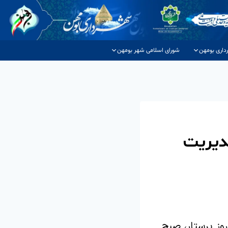
داری بومهن
شورای اسلامی شهر بومهن
مدیریت
وز پرستار، صبح