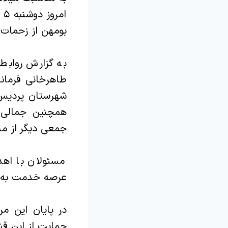
ا
بومهن از زحمات 
به گزارش روابط
طاهرخانی فرمان
شهرستان پردیس،
همچنین جمالی 
جمعی دیگر از مس
مسئولان با اهدا
عرصه خدمت به م
در پایان این م
حمایت از این ق