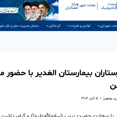
پست
ویژه
نقشه شهر
الکترونیک
همکاران
مات شهرداری
قوانین و مقررات
گردشگری
سازمان مدیریت حمل و نقل شهر
ستاران بیمارستان الغدیر با حضور 
ن
ری بومهن
۵ آبان ۱۴۰۴
 با سعادت حضرت زینب (سلام‌الله‌علیها) و گرامیداشت ر