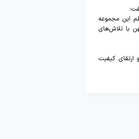
فت:
م این مجموعه
هن با تلاش‌های
و ارتقای کیفیت