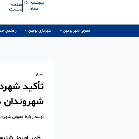
پنجشنبه ۱۵
صفحه
نخست
مرداد
معرفی شهر بومهن
شهرداری بومهن
راهنمای خد
اخبار
تأکید شهرد
شهروندان د
توسط
روابط عمومی شهردا