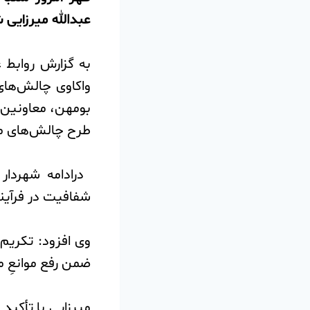
عبدالله میرزایی 
️به گزارش روابط
واکاوی چالش‌های
بومهن، معاونین 
طرح چالش‌های مو
️ درادامه شهردا
شفافیت در فرآین
️وی افزود: تکریم 
ضمن رفع موانعِ م
️میرزایی با تأکید