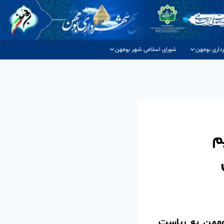
داری بومهن
شورای اسلامی شهر بومهن
م
ری بومهن به ریاست