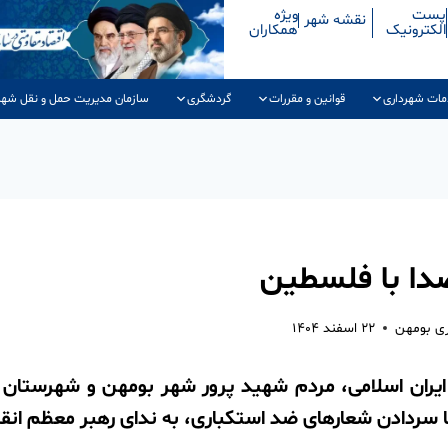
پست
ویژه
نقشه شهر
الکترونیک
همکاران
مات شهرداری
قوانین و مقررات
گردشگری
سازمان مدیریت حمل و نقل شهر
دا با فلسطین
ری بومهن
۲۲ اسفند ۱۴۰۴
ایران اسلامی، مردم شهید پرور شهر بومهن و شهرستان
ا سردادن شعارهای ضد استکباری، به ندای رهبر معظم انق