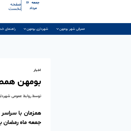
جمعه ۱۶
صفحه
نخست
مرداد
معرفی شهر بومهن
شهرداری بومهن
راهنمای خد
اخبار
بومهن همص
توسط
روابط عمومی شهردا
همزمان با سراسر 
جمعه ماه رمضان ب