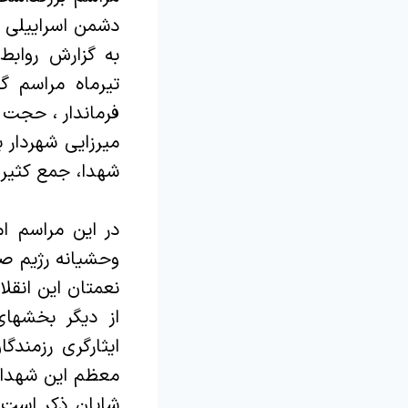
دشمن اسراییلی در
تیرماه مراسم گ
فرماندار ، حجت 
میرزایی شهردار 
شهدا، جمع کثیری
در این مراسم ا
وحشیانه رژیم صه
نعمتان این انقلا
از دیگر بخشهای
معظم این شهدای