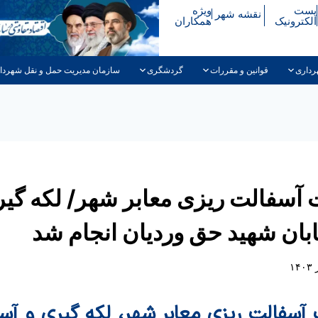
پست
ویژه
نقشه شهر
الکترونیک
همکاران
رداری
قوانین و مقررات
گردشگری
سازمان مدیریت حمل و نقل شهردا
 آسفالت ریزی معابر شهر/ لکه گیر
بان شهید حق وردیان انجام شد
آسفالت ریزی معابر شهر، لکه گیری و آس