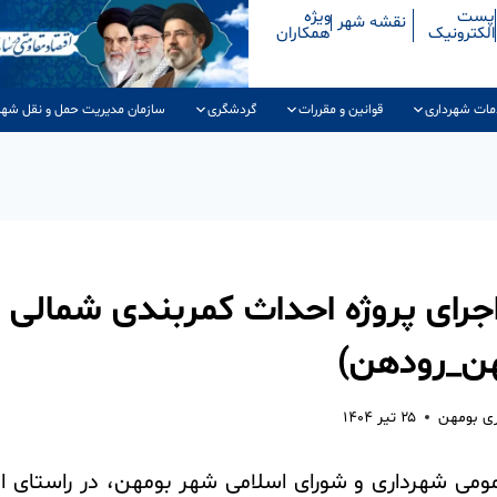
پست
ویژه
نقشه شهر
الکترونیک
همکاران
مات شهرداری
قوانین و مقررات
گردشگری
سازمان مدیریت حمل و نقل شهر
اجرای پروژه احداث کمربندی شمالی
هن_رودهن)
ری بومهن
۲۵ تیر ۱۴۰۴
مومی شهرداری و شورای اسلامی شهر بومهن، در راستای اج