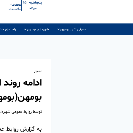
پنجشنبه ۱۵
صفحه
نخست
مرداد
معرفی شهر بومهن
شهرداری بومهن
راهنمای خد
اخبار
ادامه روند 
بومهن(بوم
توسط
روابط عمومی شهردا
به گزارش روابط ع