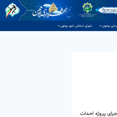
داری بومهن
شورای اسلامی شهر بومهن
رای پروژه احداث