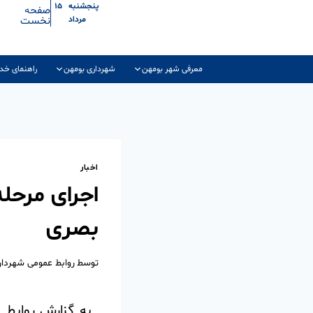
پنجشنبه ۱۵
صفحه
نخست
مرداد
معرفی شهر بومهن
شهرداری بومهن
راهنمای خد
اخبار
اجرای مرحل
بصری
توسط
روابط عمومی شهردا
به گزارش روابط